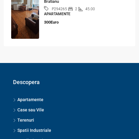
Bratianu
2
45.00
P294265
APARTAMENTE
300Euro
Descopera
Apartamente
Case sau Vile
Terenuri
Spatii Industriale