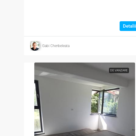
Detalii
Gabi Cherbeleata
DE VANZARE