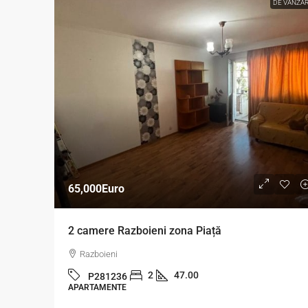
DE VANZA
65,000Euro
2 camere Razboieni zona Piață
Razboieni
2
47.00
P281236
APARTAMENTE