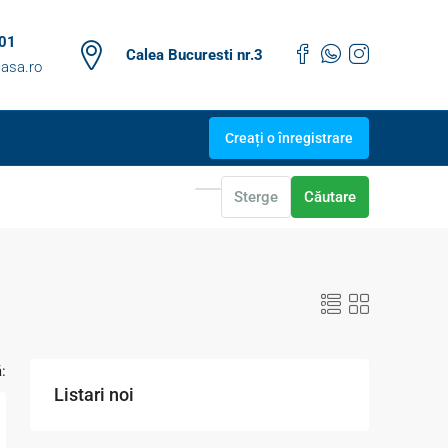
 01
Calea Bucuresti nr.3
asa.ro
Creați o înregistrare
Sterge
Căutare
:
Listari noi