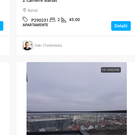
2 camere Banat
Banat
2
45.00
P290231
APARTAMENTE
Detalii
Gabi Cherbeleata
DE VANZARE