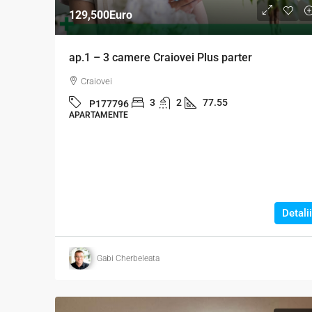
129,500Euro
ap.1 – 3 camere Craiovei Plus parter
Craiovei
3
2
77.55
P177796
APARTAMENTE
Detalii
Gabi Cherbeleata