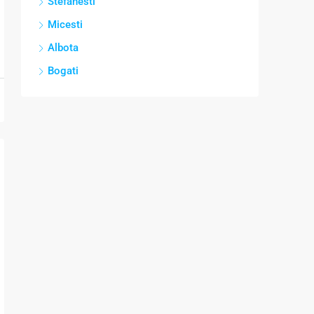
Stefanesti
Micesti
Albota
Bogati