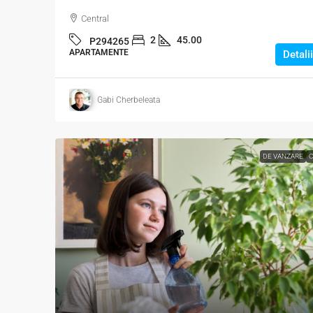
Central
2
45.00
P294265
APARTAMENTE
Detalii
Gabi Cherbeleata
DE VANZARE
C