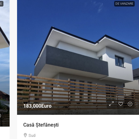
RE
DE VANZARE
183,000Euro
Casă Ștefănești
Sud