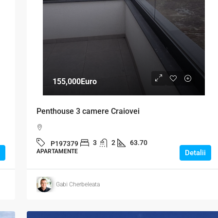
155,000Euro
Penthouse 3 camere Craiovei
3
2
63.70
P197379
APARTAMENTE
Detalii
Gabi Cherbeleata