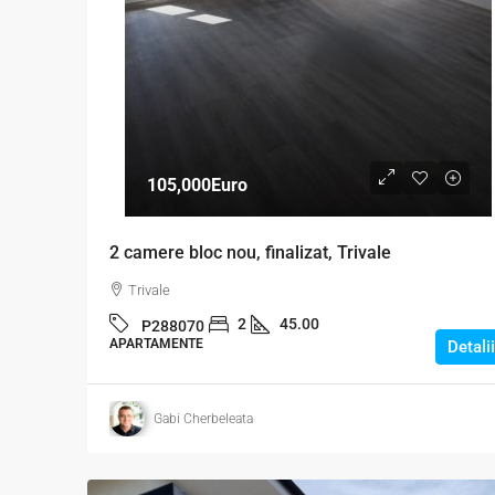
105,000Euro
2 camere bloc nou, finalizat, Trivale
Trivale
2
45.00
P288070
APARTAMENTE
Detalii
Gabi Cherbeleata