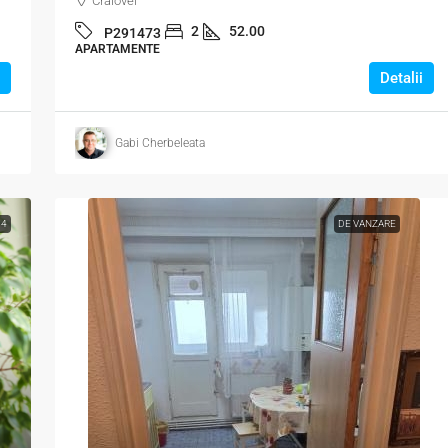
Craiovei
2
52.00
P291473
APARTAMENTE
Detalii
Gabi Cherbeleata
4
DE VANZARE