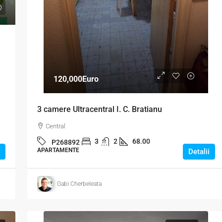
120,000Euro
3 camere Ultracentral I. C. Bratianu
Central
3
2
68.00
P268892
APARTAMENTE
Detalii
Gabi Cherbeleata